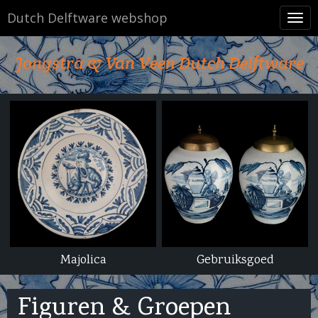
Dutch Delftware webshop
Tog
navi
Jongstra & Van Veen Dutch Delftware
Majolica
Gebruiksgoed
Figuren & Groepen