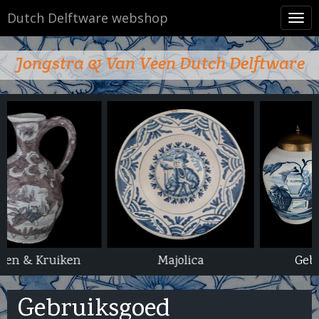
Dutch Delftware webshop
Tog
navi
Jongstra & Van Veen Dutch Delftware
Majolica
Gebruiksgoed
Gebruiksgoed