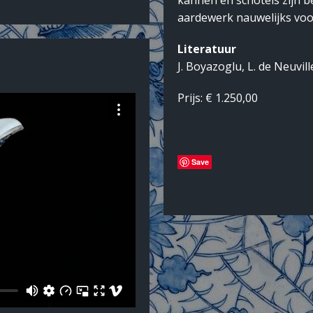
kannen en schotels zijn 
aardewerk nauwelijks voo
Literatuur
J. Boyazoglu, L. de Neuvill
Prijs: € 1.250,00
Save