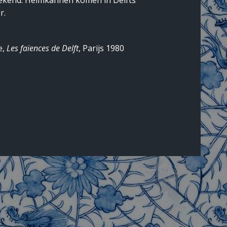
bekend. Helmkannen komen in Delfts
r.
e,
Les faïences de Delft
, Parijs 1980