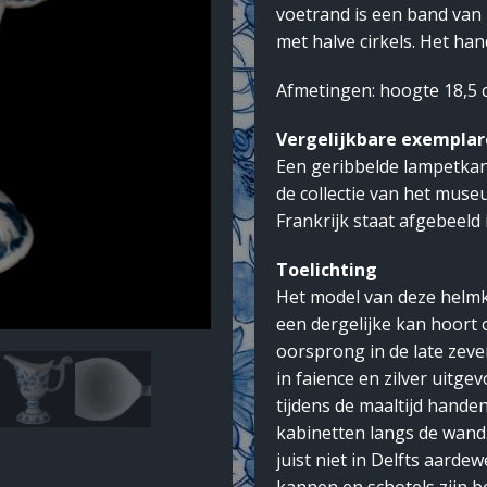
voetrand is een band va
met halve cirkels. Het han
Afmetingen: hoogte 18,5
Vergelijkbare exempla
Een geribbelde lampetkan 
de collectie van het muse
Frankrijk staat afgebeeld 
Toelichting
Het model van deze helmk
een dergelijke kan hoort 
oorsprong in de late zeve
in faience en zilver uitg
tijdens de maaltijd hande
kabinetten langs de wand.
juist niet in Delfts aarde