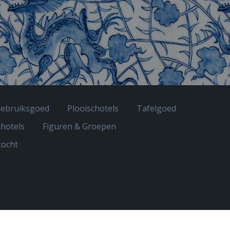
ebruiksgoed
Plooischotels
Tafelgoed
hotels
Figuren & Groepen
kocht