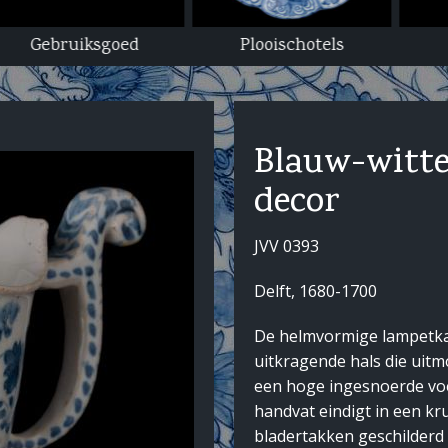
Plooischotels
Tafelgoed
Blauw-witte
decor
JVV 0393
Delft, 1680-1700
De helmvormige lampetkan
uitkragende hals die uitm
een hoge ingesnoerde voe
handvat eindigt in een kr
bladertakken geschilderd 