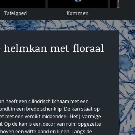
Kommen
Tegels
Bo
 helmkan met floraal
 heeft een cilindrisch lichaam met een
ondt in een brede schenklip. De kan staat op
t met een verdikt middendeel. Het J-vormige
ul. Op de kan is een decor van ruim opgezette
boven een witte band en lijnen. Langs de